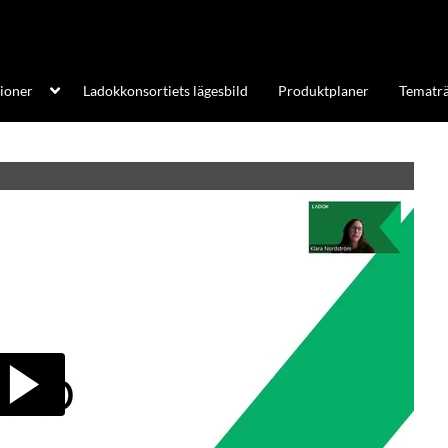
tioner
Ladokkonsortiets lägesbild
Produktplaner
Tematrä