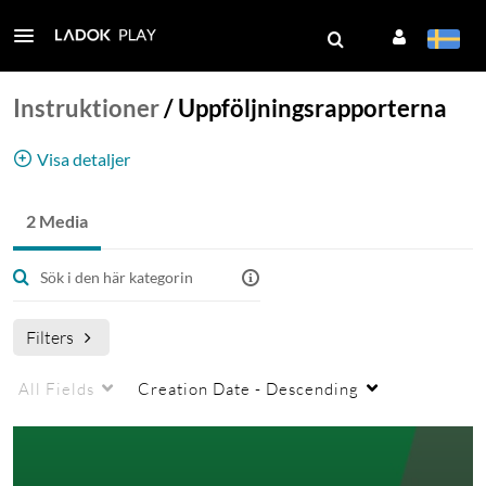
Instruktioner
/
Uppföljningsrapporterna
Visa detaljer
Utbildningsfilmer om uppföljningsrapporterna i
2 Media
Ladok
Filters
All Fields
Creation Date - Descending