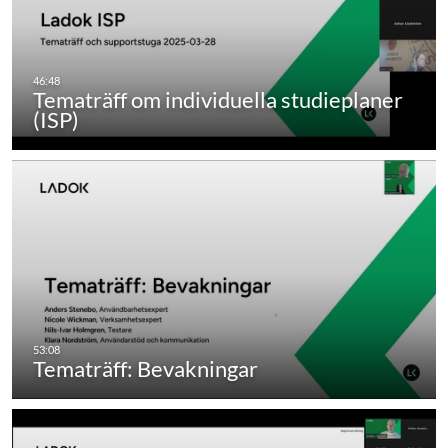
Tematräff om individuella studieplaner
(ISP)
Tematräff: Bevakningar