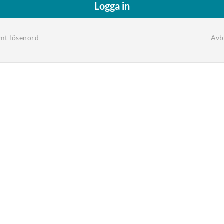
Logga in
mt lösenord
Avb