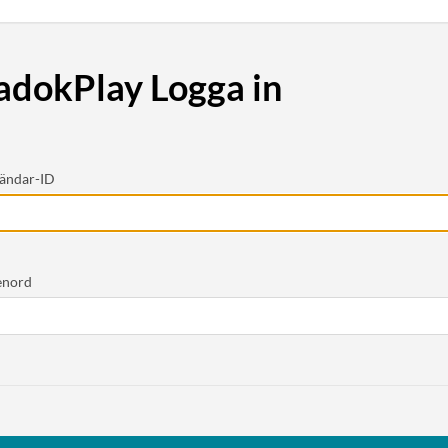
adokPlay Logga in
ändar-ID
enord